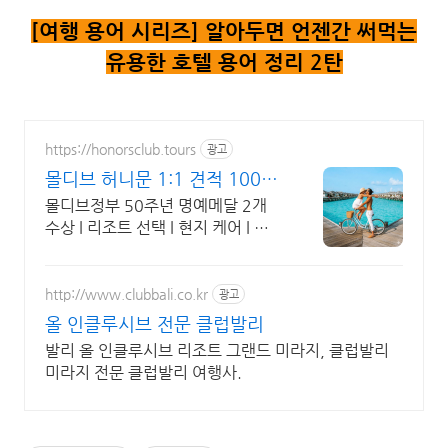
[여행 용어 시리즈] 알아두면 언젠간 써먹는
유용한 호텔 용어 정리 2탄
https://honorsclub.tours
광고
몰디브 허니문 1:1 견적 100만
원 상당 추가 혜택
몰디브정부 50주년 명예메달 2개
수상 l 리조트 선택 l 현지 케어 l 가
격비교
http://www.clubbali.co.kr
광고
올 인클루시브 전문 클럽발리
발리 올 인클루시브 리조트 그랜드 미라지, 클럽발리
미라지 전문 클럽발리 여행사.