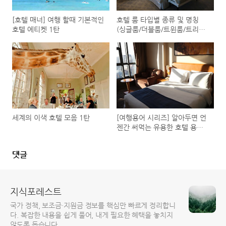
[호텔 매너] 여행 할때 기본적인
호텔 룸 타입별 종류 및 명칭
호텔 에티켓 1탄
(싱글룸/더블룸/트윈룸/트리플
룸)
세계의 이색 호텔 모음 1탄
[여행용어 시리즈] 알아두면 언
젠간 써먹는 유용한 호텔 용어
정리 2탄
댓글
지식포레스트
국가 정책, 보조금·지원금 정보를 핵심만 빠르게 정리합니
다. 복잡한 내용을 쉽게 풀어, 내게 필요한 혜택을 놓치지
않도록 돕습니다.