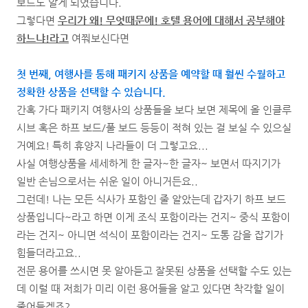
보드도 알게 되었습니다.
그렇다면
우리가 왜! 무엇때문에! 호텔 용어에 대해서 공부해야
하느냐!라고
여쭤보신다면
첫 번째,
여행사를 통해 패키지 상품을 예약할 때 훨씬 수월하고
정확한 상품을 선택할 수 있습니다.
간혹 가다 패키지 여행사의 상품들을 보다 보면 제목에 올 인클루
시브 혹은 하프 보드/풀 보드 등등이 적혀 있는 걸 보실 수 있으실
거예요! 특히 휴양지 나라들이 더 그렇고요...
사실 여행상품을 세세하게 한 글자~한 글자~ 보면서 따지기가
일반 손님으로서는 쉬운 일이 아니거든요..
그런데! 나는 모든 식사가 포함인 줄 알았는데 갑자기 하프 보드
상품입니다~라고 하면 이게 조식 포함이라는 건지~ 중식 포함이
라는 건지~ 아니면 석식이 포함이라는 건지~ 도통 감을 잡기가
힘들더라고요..
전문 용어를 쓰시면 못 알아듣고 잘못된 상품을 선택할 수도 있는
데 이럴 때 저희가 미리 이런 용어들을 알고 있다면 착각할 일이
줄어들겠죠?