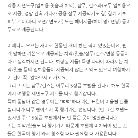
각종 세면도구(일회용 칫솔과 치약), 샴푸, 린스와(모두 일회용으
로 제공, 정말 간혹 가다가 공용 샴푸 제공되기도 함) 함께 기초
피부 케어(바디 로션/ 면도기) 또는 헤어제품(헤어 망/ 면봉) 등이
무료로 제공됩니다.
어메니티 모으는 재미로 한동안 재미 봤던 적이 있었는데요, 쉽
게 말하면 기본으로 제공되는 치약/칫솔/샴푸/린스/면봉 등등이
라고 생각하시면 됩니다. 화장실 제품! 특정 나라에 따라서는 치
약/칫솔 등의 일회용품이 제공되지 않는 지역도 있으니 여행하시
기 전에 꼭! 알아보시고 가세요.
그리고 저는 샴푸/린스는 아무리 5성급 호텔을 간다고 해도 한국
에서 여행용 세면도구 세트를 따로 챙겨갑니다.
특히 동남아 같은 경우에는 '뻑뻑'하다 라는 표현이 어울릴 만큼
퀄리티가 너무 떨어져서 꼭 챙겨가는 편입니다. (안 그런 호텔도
있지만 주로 5성급 호텔에서도 안 좋은 곳이 많았습니다.)
저는 치약/칫솔도 다 챙겨가기 때문에 호텔에 비치되어 있는 것
들은 한국에 챙겨 와서 청소할 때나 필요할 때 사용합니다.