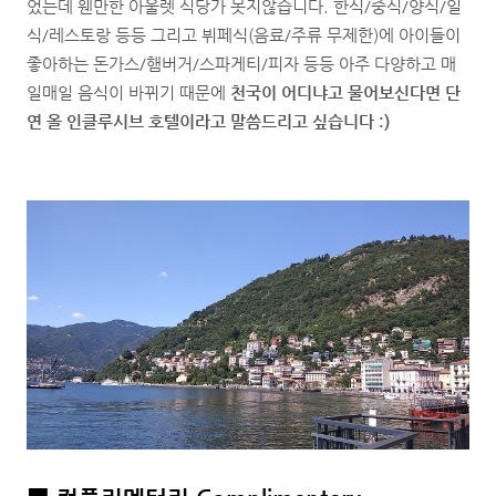
었는데 웬만한 아울렛 식당가 못지않습니다. 한식/중식/양식/일
식/레스토랑 등등 그리고 뷔페식(음료/주류 무제한)에 아이들이
좋아하는 돈가스/햄버거/스파게티/피자 등등 아주 다양하고 매
일매일 음식이 바뀌기 때문에
천국이 어디냐고 물어보신다면 단
연 올 인클루시브 호텔이라고 말씀드리고 싶습니다 :)