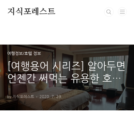
본문 바로가기
지식포레스트
여행정보/호텔 정보
[여행용어 시리즈] 알아두면
언젠간 써먹는 유용한 호텔
용어 정리 1탄
by 지식포레스트
2020. 7. 29.