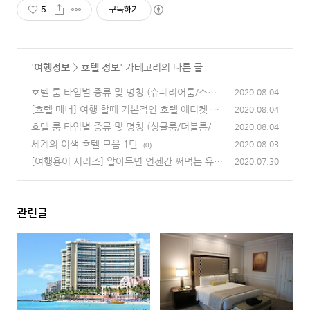
5
구독하기
'
여행정보
>
호텔 정보
' 카테고리의 다른 글
호텔 룸 타입별 종류 및 명칭 (슈페리어룸/스탠
2020.08.04
다드룸/스위트룸)
[호텔 매너] 여행 할때 기본적인 호텔 에티켓 1
(0)
2020.08.04
탄
호텔 룸 타입별 종류 및 명칭 (싱글룸/더블룸/트
(0)
2020.08.04
윈룸/트리플룸)
세계의 이색 호텔 모음 1탄
(0)
2020.08.03
(0)
[여행용어 시리즈] 알아두면 언젠간 써먹는 유용
2020.07.30
한 호텔 용어 정리 2탄
(0)
관련글