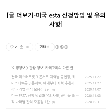
[글 더보기-미국 esta 신청방법 및 유의
사항]
2
구독하기
'
여행정보
>
관광 정보
' 카테고리의 다른 글
전국 미스터트롯 3 콘서트 지역별 공연장, 좌석
2025.11.27
추천
미스터트롯 3 콘서트, 예매부터 좌석 추천까지
(0)
2025.11.27
한 번에!
각 나라별 간식 모음집 2탄
(0)
2020.11.07
(0)
미국 ESTA 신청 방법과 유의사항, 준비물 총 정
2020.11.03
리
각 나라별 간식 모음집 1탄
(0)
2020.10.31
(0)