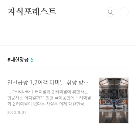
본문 바로가기
지식포레스트
대한항공
5
인천공항 1,2여객 터미널 취항 항공사 카운터 총정리!
. . "우리나라 1 터미널과 2 터미널에 취항하는
항공사는 어디일까?" 인천 국제공항에 1 터미널
과 2 터미널이 있다는 사실은 이제 대한민국 국
민이라면 8~90%는 다 아시는 사실일 텐데요!
2020. 9. 27.
사실은 알지만 정확하게 어느 터미널에 어느 항
공사가 있는지는 잘 모르시는 분들이 많습니다.
제2 여객 터미널이 생긴 지 얼마 안 됐을 때는
다들 내가 어느 터미널로 가야 하는지 헷갈려서