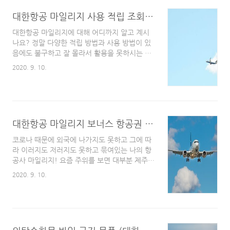
셔틀버스를 타고 헐레벌떡 이동하시는 분들이
대한항공 마일리지 사용 적립 조회 방법 간단하게 총 정리
많이 있었는데요, 공항에서는 1분 1초가 소중하
기 때문에 길을 잃는 순가 바로 멘붕이 옵니다.
대한항공 마일리지에 대해 어디까지 알고 계시
그래서! 그런 상황들을 미리 대비하기 위해 오늘
나요? 정말 다양한 적립 방법과 사용 방법이 있
각 터미널별로 운항하고 있는 항공사에 대해 알
음에도 불구하고 잘 몰라서 활용을 못하시는 분
아보도록 하겠습니다. 쉽게 생각하려면 대부분
들이 제 주위에도 정말 많습니다. 아는 것이 힘
2020. 9. 10.
의 항공사는 1 터미널에 있다고 보시면 되고 2
이라는 말이 와 닿는 상황인데요, 오늘은 제가
터미널에는 ..
[대한항공] 규정을 탈탈 털어왔습니다. 대한항공
마일리지 조회방법 & 사용방법 & 적립 방법 섹
션을 나누어서 설명해드리도록 하겠습니다. 예
전에는 없던 유효기간 제도가 도입되면서 아까
대한항공 마일리지 보너스 항공권 사용방법 (공제표)
운 마일리지 허공에 날리지 마시고 하나라도 이
득을 보시기 바랍니다. ▼ 대한항공 마일리지 조
코로나 때문에 외국에 나가지도 못하고 그에 따
회 방법 ○ 대한항공 홈페이지 접속 (아래의 이
라 이러지도 저러지도 못하고 묶여있는 나의 항
미지를 클릭하시면 대한항공 홈페이지가 열립니
공사 마일리지! 요즘 주위를 보면 대부분 제주도
다.) ○ 로그인 → 우측 상단의 마이페이지 클릭
에 갈 때 마일리지를 이용해서 많이들 가시더라
2020. 9. 10.
※ 첫 번째 빨간색 네모 박스 : 현재 남아있는 사
구요! 그래서 오늘은 대한항공 마일리지를 활용
용 가능한 나의 마일리지..
하는 방법! 에 대해서 알아보도록 하겠습니다.
차근 차근 따라오시다보면 전혀 어렵지 않기 때
문에 뚝딱 해결하실 수 있습니다. Step 1. 대한
항공 홈페이지 접속하여 로그인 (아래의 이미지