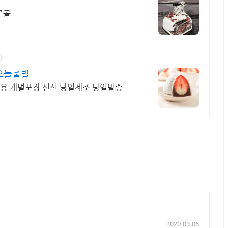
르골
 오늘출발
대용 개별포장 신선 당일제조 당일발송
2020.09.06